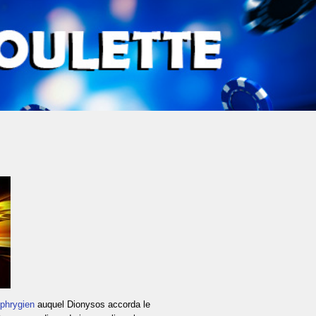
 phrygien
auquel Dionysos accorda le