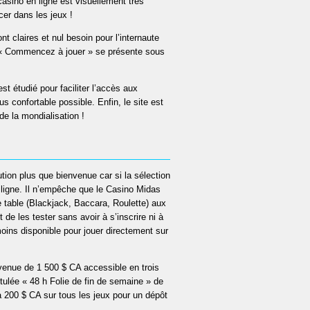
 casino en ligne est visuellement très
cer dans les jeux !
 claires et nul besoin pour l’internaute
ge « Commencez à jouer » se présente sous
t étudié pour faciliter l’accès aux
s confortable possible. Enfin, le site est
de la mondialisation !
tion plus que bienvenue car si la sélection
 ligne. Il n’empêche que le Casino Midas
e table (Blackjack, Baccara, Roulette) aux
 les tester sans avoir à s’inscrire ni à
oins disponible pour jouer directement sur
venue de 1 500 $ CA accessible en trois
ulée « 48 h Folie de fin de semaine » de
200 $ CA sur tous les jeux pour un dépôt