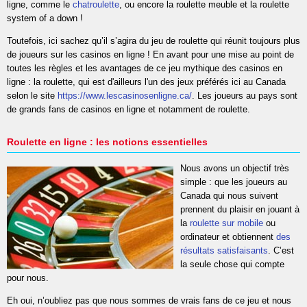
ligne, comme le
chatroulette
, ou encore la roulette meuble et la roulette
system of a down !
Toutefois, ici sachez qu’il s’agira du jeu de roulette qui réunit toujours plus
de joueurs sur les casinos en ligne ! En avant pour une mise au point de
toutes les règles et les avantages de ce jeu mythique des casinos en
ligne : la roulette, qui est d'ailleurs l'un des jeux préférés ici au Canada
selon le site
https://www.lescasinosenligne.ca/
. Les joueurs au pays sont
de grands fans de casinos en ligne et notamment de roulette.
Roulette en ligne : les notions essentielles
Nous avons un objectif très
simple : que les joueurs au
Canada qui nous suivent
prennent du plaisir en jouant à
la
roulette sur mobile
ou
ordinateur et obtiennent
des
résultats satisfaisants
. C’est
la seule chose qui compte
pour nous.
Eh oui, n’oubliez pas que nous sommes de vrais fans de ce jeu et nous