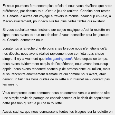
Et nous pourrions être encore plus précis si nous vous révélons que notre
préférence, par-dessus tout, c’est le jeu de roulette. Certains sont restés
au Canada, d’autres ont voyagé à travers le monde, beaucoup en Asie, à
Macao exactement, pour découvrir les plus belles tables qui existent.
Si vous souhaitez vous instruire sur ce jeu magique qu'est la roulette en
ligne, nous avons tout un tas de sites à vous conseiller pour les joueurs
au Canada, contactez nous.
Longtemps à la recherche de bons sites lorsque nous n’en étions qu’à
nos débuts, nous avons réalisé rapidement que ce n’était pas chose
simple, il n’y a vraiment que
infosgaming.com/
. Alors depuis ce temps,
nous avons évidemment acquis de l’expérience, nous avons beaucoup
appris, nous avons rencontré beaucoup de professionnel du milieu, mais
aussi rencontré énormément d’amateurs qui comme nous avant, était
devant un fait : les bons guides de roulette sur Internet ne « courent pas
les rues ».
Vous comprenez donc comment nous en sommes venus à créer ce site :
une simple envie de partage de connaissances et le désir de populariser
cette passion qu’est le jeu de la roulette.
Aussi, sachez que nous connaissons toutes les blagues sur la roulette en