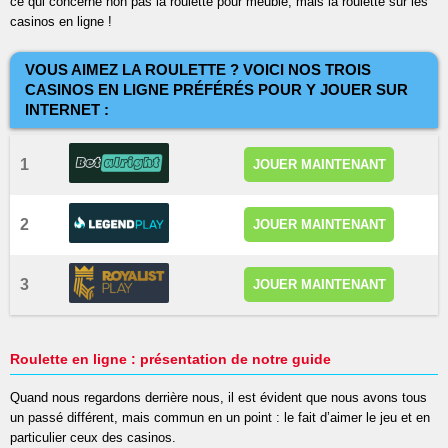
ce qui concerne non pas la roulette pour meuble, mais la roulette sur les
casinos en ligne !
VOUS AIMEZ LA ROULETTE ? VOICI NOS TROIS
CASINOS EN LIGNE PRÉFÉRÉS POUR Y JOUER SUR
INTERNET :
1
JOUER MAINTENANT
2
JOUER MAINTENANT
3
JOUER MAINTENANT
Roulette en ligne : présentation de notre guide
Quand nous regardons derrière nous, il est évident que nous avons tous
un passé différent, mais commun en un point : le fait d’aimer le jeu et en
particulier ceux des casinos.