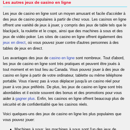
Les autres jeux de casino en ligne
Les jeux de casino en ligne sont un moyen amusant et facile d'accéder à
des jeux de casino populaires à partir de chez vous. Les casinos en ligne
offrent une variété de jeux à jouer, y compris des jeux de table tels que le
blackjack, la roulette et le craps, ainsi que des machines à sous et des
jeux de vidéo poker. Les sites de casino en ligne offrent également des
jeux en direct
, où vous pouvez jouer contre d'autres personnes à des
tables de jeux en direct.
Les avantages des jeux de
casino en ligne
sont nombreux. Tout d'abord,
les jeux de casino en ligne sont très pratiques et peuvent être joués à
tout moment et en tout lieu au Canada. Vous pouvez jouer à des jeux de
casino en ligne à partir de votre ordinateur, tablette ou même téléphone
portable. Vous n'avez pas à vous déplacer jusqu'à un casino réel pour
jouer à vos jeux préférés. De plus, les jeux de casino en ligne sont très
abordables et il existe souvent des bonus et des promotions pour vous
aider à
gagner plus
. Enfin, les casinos en ligne offrent beaucoup plus de
sécurité et de confidentialité que les casinos réels.
Voici quelques-uns des jeux de casino en ligne les plus populaires que
vous pouvez jouer:
Machines à sous: les machines à sous sont l'un des jeux de